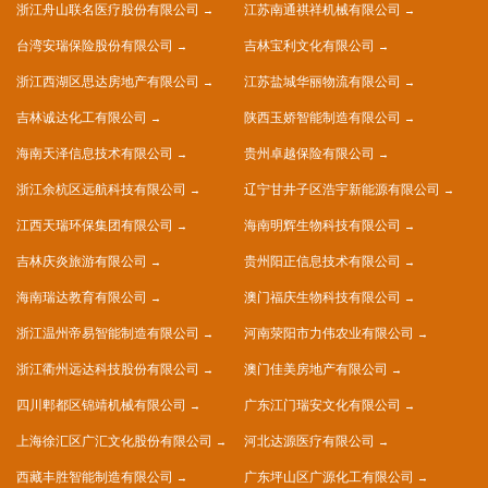
浙江舟山联名医疗股份有限公司
江苏南通祺祥机械有限公司
台湾安瑞保险股份有限公司
吉林宝利文化有限公司
浙江西湖区思达房地产有限公司
江苏盐城华丽物流有限公司
吉林诚达化工有限公司
陕西玉娇智能制造有限公司
海南天泽信息技术有限公司
贵州卓越保险有限公司
浙江余杭区远航科技有限公司
辽宁甘井子区浩宇新能源有限公司
江西天瑞环保集团有限公司
海南明辉生物科技有限公司
吉林庆炎旅游有限公司
贵州阳正信息技术有限公司
海南瑞达教育有限公司
澳门福庆生物科技有限公司
浙江温州帝易智能制造有限公司
河南荥阳市力伟农业有限公司
浙江衢州远达科技股份有限公司
澳门佳美房地产有限公司
四川郫都区锦靖机械有限公司
广东江门瑞安文化有限公司
上海徐汇区广汇文化股份有限公司
河北达源医疗有限公司
西藏丰胜智能制造有限公司
广东坪山区广源化工有限公司