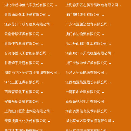
湖北孝感坤俊汽车股份有限公司
上海静安区志腾智能制造有限公司
青海涵蕊化工股份有限公司
澳门华联农业有限公司
江苏苏州市明名建筑有限公司
广东河源领迈教育有限公司
云南青毅证券有限公司
澳门睿达物流有限公司
青海佳兴教育有限公司
浙江舟山和翔化工有限公司
台湾亦皓人工智能有限公司
河南郑州市天成机械有限公司
甘肃煌宇旅游有限公司
浙江宁波坤俊证券有限公司
湖南雨花区宇虹农业集团有限公司
台湾天宇新能源有限公司
河北三国证券有限公司
江西福源能源股份有限公司
西藏森诺化工有限公司
台湾联名金融有限公司
安徽岳衡金融有限公司
新疆扬驰房地产有限公司
上海虹口区润达保险有限公司
海南奥洲信息技术有限公司
安徽捷谦文化股份有限公司
湖北蔡甸区瑞安物流有限公司
黑龙江力源贸易有限公司
贵州立信信息技术有限公司